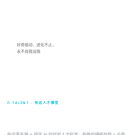
永不
满足
好奇驱动，进化不止，
永不自我设限
Π TALENT · 衔远人才模型
π 型人才
衔远率先用 π 锚定 AI 时代的人才标准：极致的硬核技能 × 全面