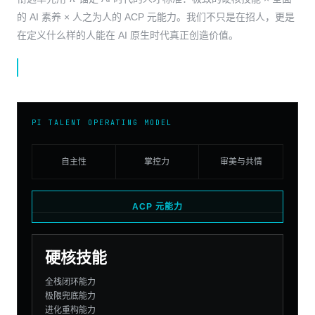
的 AI 素养 × 人之为人的 ACP 元能力。我们不只是在招人，更是
在定义什么样的人能在 AI 原生时代真正创造价值。
期待 AGI 时代的定义者——衔远，就是你的主场。
PI TALENT OPERATING MODEL
自主性
掌控力
审美与共情
ACP 元能力
硬核技能
全栈闭环能力
极限兜底能力
进化重构能力