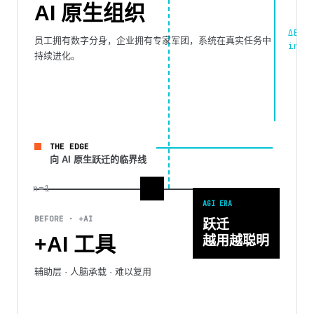
AI 原生组织
ΔE
员工拥有数字分身，企业拥有专家军团，系统在真实任务中
inpu
持续进化。
THE EDGE
向 AI 原生跃迁的临界线
n=1
AGI ERA
BEFORE · +AI
跃迁
+AI 工具
越用越聪明
辅助层 · 人脑承载 · 难以复用