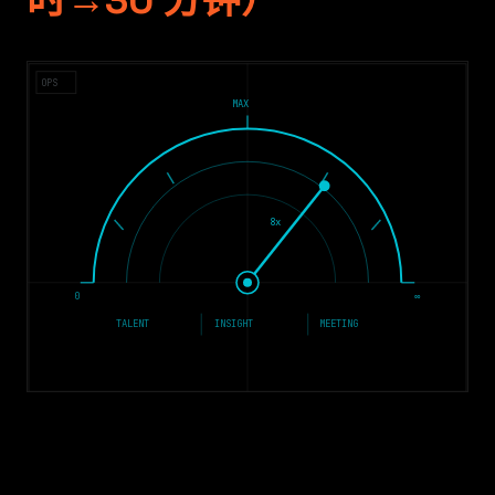
时→30 分钟）
OPS
MAX
8x
0
∞
TALENT
INSIGHT
MEETING