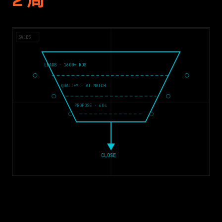
2 周
SALES
LEADS · 1600+ KOS
QUALIFY · AI MATCH
PROPOSE · 60s
CLOSE